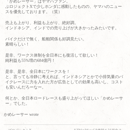
「かめレーサー」はヤマハファン。
ぷロジェクトXで少しホンダに感動したものの、ヤマハのニュー
スを優先しております。（笑）
売上も上がり、利益も上がり、絶好調。
インドネシア、インドでの売り上げが大きかったみたいです。
バイクだけで無く、船舶関係も好調見たい。
素晴らしい！
是非、ワークス体制を全日本にも復活して欲しい！
純利益も55%増の684億円！
是非、是非、全日本にワークスを！
と、言っても冷静に考えれば、インドネシアとかで小排気量のバ
イクレースに力を入れた方が広告としての効果も高いし、コスト
も安いんだろーなー。
何とか、全日本ロードレースも盛り上がってほしい「かめレーサ
ー」でした。
かめレーサー wrote