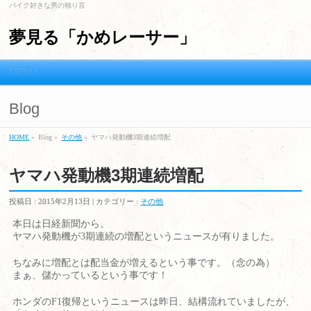
バイク好きな男の独り言
夢見る「かめレーサー」
MENU
Blog
HOME
»
Blog »
その他
»
ヤマハ発動機3期連続増配
ヤマハ発動機3期連続増配
投稿日 :
2015年2月13日
| カテゴリー :
その他
本日は日経新聞から。
ヤマハ発動機が3期連続の増配というニュースが有りました。
ちなみに増配とは配当金が増えるという事です。（念の為）
まぁ、儲かっているという事です！
ホンダのF1復帰というニュースは昨日、結構流れていましたが、