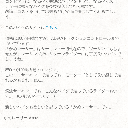
コンセプトは、なるべく共通のパーツを使って、なるべくスピー
ディーに様々なバイクを今後投入して行く様です。
勿論、コストを下げて出来るだけ安価に提供してくれるでしょ
う。
このバイクのサイトは
こちら
。
価格は100万円強ですが、ABSやトラクションコントロールまで
ついています。
「かめレーサー」はサーキット一辺倒なので、ツーリングもしま
せんが、ツーリング派のリターンライダーには丁度良いバイクで
しょうね。
850ccで100馬力超のエンジン。
このままサーキットで走っても、モータードとして良い感じで走
れるかもしれません。
筑波サーキットでも、こんなバイクで走っているライダーもいま
す。（結構良いペースで！）
新しいバイクも欲しいと思っている「かめレーサー」です。
かめレーサー wrote